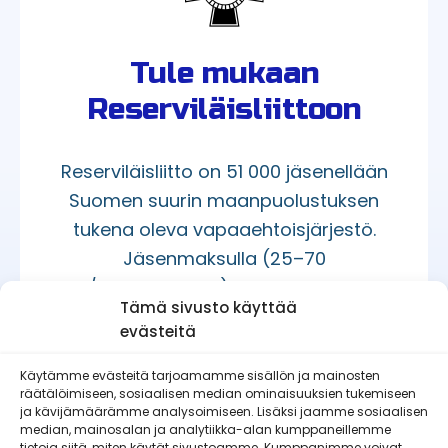
Tule mukaan
Reserviläisliittoon
Reserviläisliitto on 51 000 jäsenellään
Suomen suurin maanpuolustuksen
tukena oleva vapaaehtoisjärjestö.
Jäsenmaksulla (25–70
€/kalenterivuosi) pääset mukaan
Tämä sivusto käyttää
toimintaamme.
evästeitä
Käytämme evästeitä tarjoamamme sisällön ja mainosten
räätälöimiseen, sosiaalisen median ominaisuuksien tukemiseen
LIITY JÄSENEKSI
ja kävijämäärämme analysoimiseen. Lisäksi jaamme sosiaalisen
median, mainosalan ja analytiikka-alan kumppaneillemme
tietoja siitä, miten käytät sivustoamme. Kumppanimme voivat