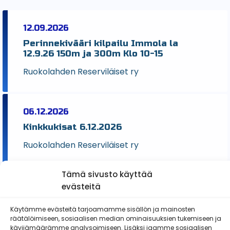
12.09.2026
Perinnekivääri kilpailu Immola la
12.9.26 150m ja 300m Klo 10-15
Ruokolahden Reserviläiset ry
06.12.2026
Kinkkukisat 6.12.2026
Ruokolahden Reserviläiset ry
Tämä sivusto käyttää
evästeitä
Käytämme evästeitä tarjoamamme sisällön ja mainosten
räätälöimiseen, sosiaalisen median ominaisuuksien tukemiseen ja
Ruokolahden Reserviläiset ry
kävijämäärämme analysoimiseen. Lisäksi jaamme sosiaalisen